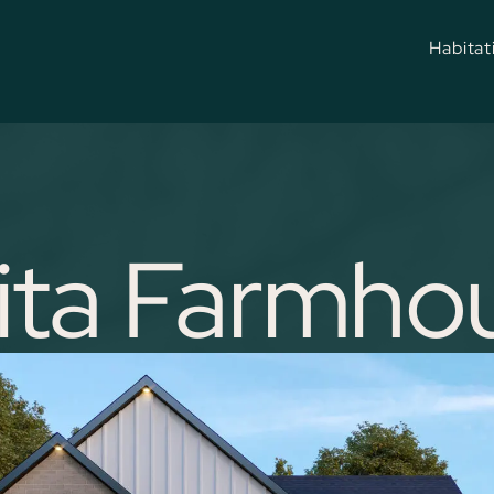
Habitat
Tout
Mai
Mais
Con
Mais
lita Farmho