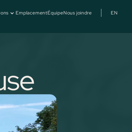
ions
EN
Emplacement
Équipe
Nous joindre
es nos habitations
sons jumelées
ons de ville
dos
ons unifamiliales
use